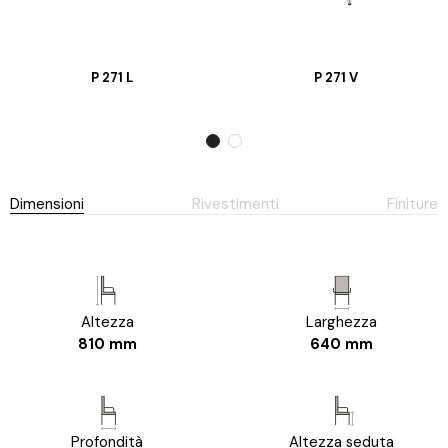
P 271 L
P 271 V
Dimensioni
Rivestimenti
Finiture
Altezza
Larghezza
810 mm
640 mm
Profondità
Altezza seduta