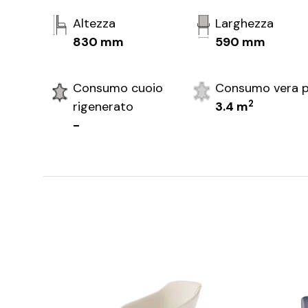
Altezza
Larghezza
830 mm
590 mm
Consumo cuoio
Consumo vera p
2
rigenerato
3.4 m
-