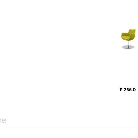
P 265 D
re