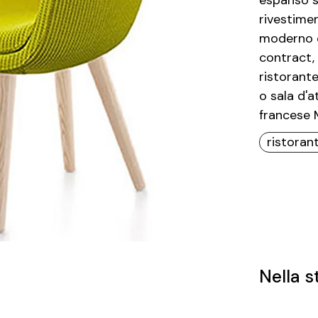
espanso sc
rivestimen
moderno ch
contract,
ristorante
o sala d'a
francese M
ristoran
Nella s