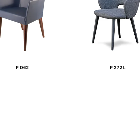
P 062
P 272 L