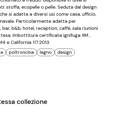
hiumato a freddo; disponibile in diversi
ti: stoffa, ecopelle o pelle. Seduta dal design
e si adatta a diversi usi come casa, ufficio,
 navale. Particolarmente adatta per
, bar, b&b, hotel, reception, caffè, sala riunioni
ttesa. Imbottitura certificata ignifuga 1IM ,
4 e California 117:2013.
te
poltroncina
legno
design
tessa collezione