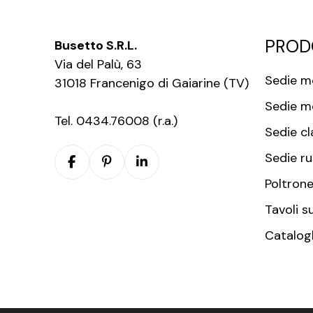
PROD
Busetto S.R.L.
Via del Palù, 63
Sedie m
31018 Francenigo di Gaiarine (TV)
Sedie m
Tel. 0434.76008 (r.a.)
Sedie cl
Sedie ru
Poltrone
Tavoli s
Catalog