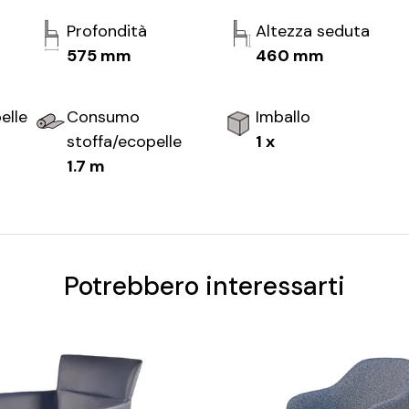
Profondità
Altezza seduta
575 mm
460 mm
elle
Consumo
Imballo
stoffa/ecopelle
1 x
1.7 m
Potrebbero interessarti