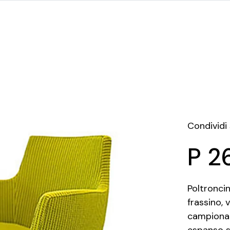
Condividi
P 2
Poltronci
frassino, 
campionar