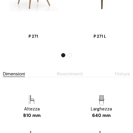
P 271
P 271 L
Dimensioni
Rivestimenti
Finiture
Altezza
Larghezza
810 mm
640 mm