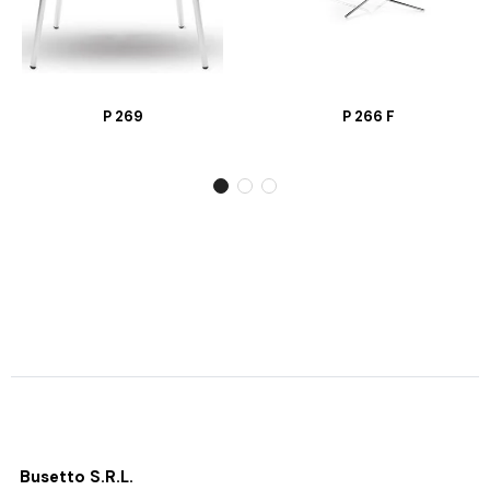
P 269
P 266 F
Busetto S.R.L.