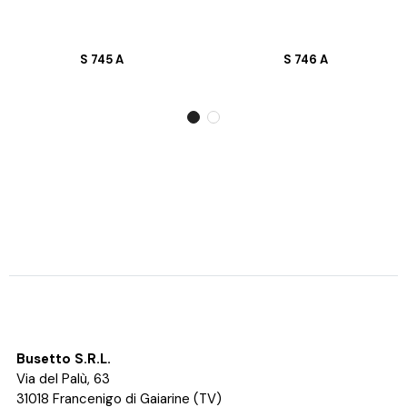
S 745 A
S 746 A
Busetto S.R.L.
Via del Palù, 63
31018 Francenigo di Gaiarine (TV)