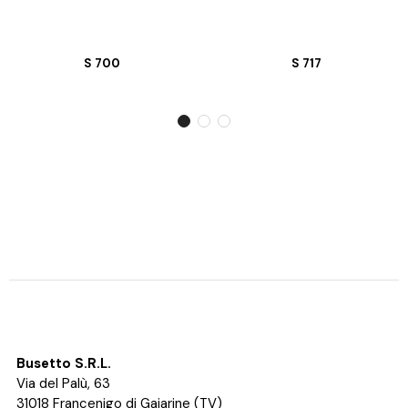
S 700
S 717
Busetto S.R.L.
Via del Palù, 63
31018 Francenigo di Gaiarine (TV)