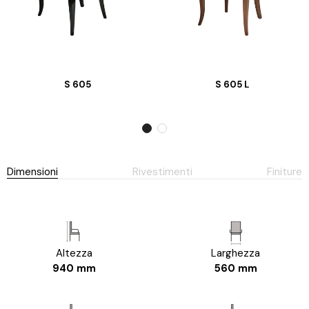
S 605
S 605 L
Dimensioni
Rivestimenti
Finiture
Altezza
Larghezza
940 mm
560 mm