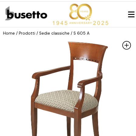
Home
/ Prodotti /
Sedie classiche
/ S 605 A