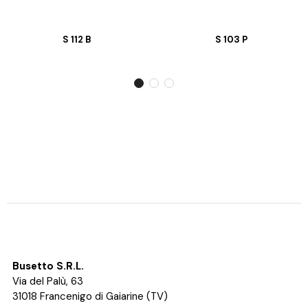
S 112 B
S 103 P
Busetto S.R.L.
Via del Palù, 63
31018 Francenigo di Gaiarine (TV)