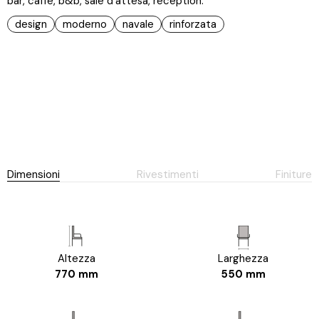
bar, caffè, b&b, sale d'attesa, reception.
design
moderno
navale
rinforzata
Dimensioni
Rivestimenti
Finiture
Altezza
Larghezza
770 mm
550 mm