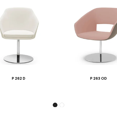
P 262 D
P 263 OD