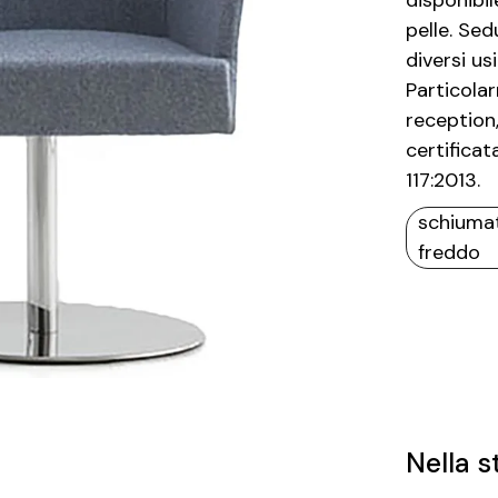
disponibil
pelle. Se
diversi us
Particolar
reception,
certificat
117:2013.
schiuma
freddo
Nella s