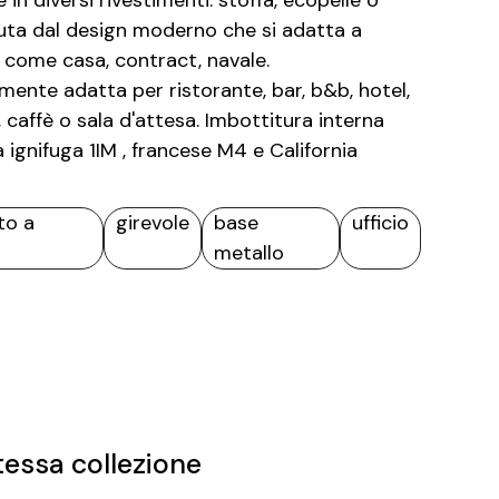
e in diversi rivestimenti: stoffa, ecopelle o
duta dal design moderno che si adatta a
i come casa, contract, navale.
mente adatta per ristorante, bar, b&b, hotel,
 caffè o sala d'attesa. Imbottitura interna
a ignifuga 1IM , francese M4 e California
to a
girevole
base
ufficio
metallo
tessa collezione