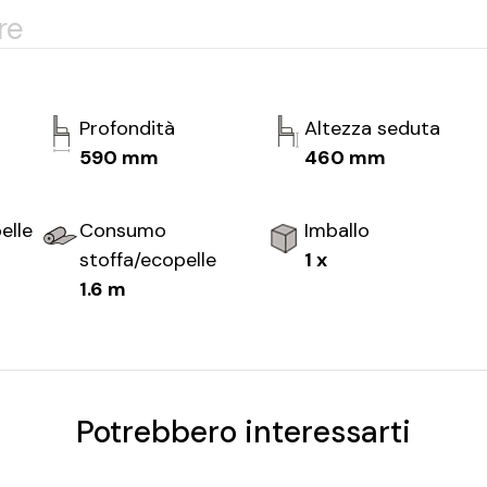
re
Profondità
Altezza seduta
590 mm
460 mm
elle
Consumo
Imballo
stoffa/ecopelle
1 x
1.6 m
Potrebbero interessarti