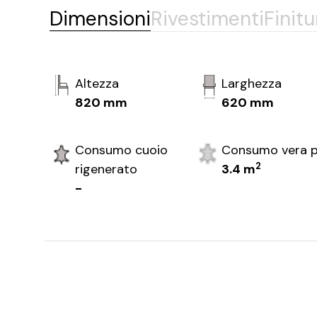
Dimensioni
Rivestimenti
Finitu
Altezza
Larghezza
820 mm
620 mm
Consumo cuoio
Consumo vera p
2
rigenerato
3.4 m
-