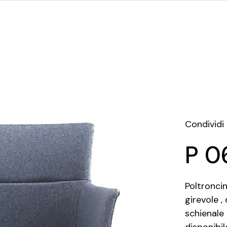
Condividi
P 0
Poltronci
girevole ,
schienale