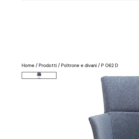
Home
/ Prodotti /
Poltrone e divani
/ P 062 D